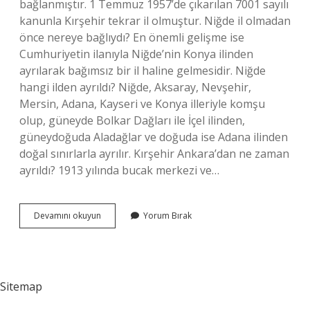
bağlanmıştır. 1 Temmuz 1957’de çıkarılan 7001 sayılı
kanunla Kırşehir tekrar il olmuştur. Niğde il olmadan
önce nereye bağlıydı? En önemli gelişme ise
Cumhuriyetin ilanıyla Niğde’nin Konya ilinden
ayrılarak bağımsız bir il haline gelmesidir. Niğde
hangi ilden ayrıldı? Niğde, Aksaray, Nevşehir,
Mersin, Adana, Kayseri ve Konya illeriyle komşu
olup, güneyde Bolkar Dağları ile İçel ilinden,
güneydoğuda Aladağlar ve doğuda ise Adana ilinden
doğal sınırlarla ayrılır. Kırşehir Ankara’dan ne zaman
ayrıldı? 1913 yılında bucak merkezi ve…
Kırşehir
Devamını okuyun
Yorum Bırak
Niğdeden
Ne
Zaman
Ayrıldı
Sitemap