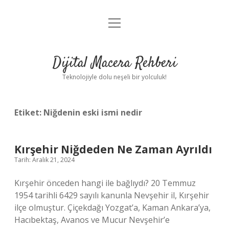
menüyü
Anasayfa
aç
Gizlilik Politikası
Dijital Macera Rehberi
Yasal Uyarı
Teknolojiyle dolu neşeli bir yolculuk!
Hakkımızda
Etiket:
Niğdenin eski ismi nedir
Kırşehir Niğdeden Ne Zaman Ayrıldı
Tarih: Aralık 21, 2024
Kırşehir önceden hangi ile bağlıydı? 20 Temmuz
1954 tarihli 6429 sayılı kanunla Nevşehir il, Kırşehir
ilçe olmuştur. Çiçekdağı Yozgat’a, Kaman Ankara’ya,
Hacıbektaş, Avanos ve Mucur Nevşehir’e