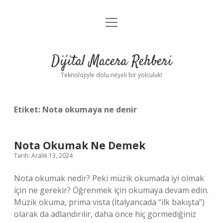
menüyü
Anasayfa
aç
Gizlilik Politikası
Dijital Macera Rehberi
Yasal Uyarı
Teknolojiyle dolu neşeli bir yolculuk!
Hakkımızda
Etiket:
Nota okumaya ne denir
Nota Okumak Ne Demek
Tarih: Aralık 13, 2024
Nota okumak nedir? Peki müzik okumada iyi olmak
için ne gerekir? Öğrenmek için okumaya devam edin.
Müzik okuma, prima vista (İtalyancada “ilk bakışta”)
olarak da adlandırılır, daha önce hiç görmediğiniz