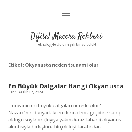
menüyü
Anasayfa
aç
Gizlilik Politikası
Dijital Macera Rehberi
Yasal Uyarı
Teknolojiyle dolu neşeli bir yolculuk!
Hakkımızda
Etiket:
Okyanusta neden tsunami olur
En Büyük Dalgalar Hangi Okyanusta
Tarih: Aralık 12, 2024
Dünyanın en büyük dalgaları nerede olur?
Nazaré’nin dünyadaki en derin deniz geçidine sahip
olduğu söylenir. (kıyıya yakın deniz tabanı) okyanus
akıntısıyla birleşince birçok kişi tarafından