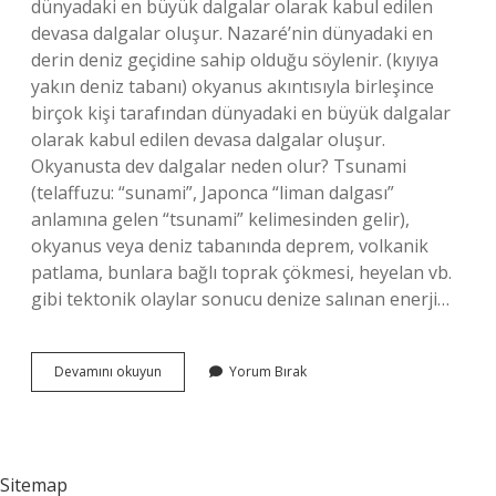
dünyadaki en büyük dalgalar olarak kabul edilen
devasa dalgalar oluşur. Nazaré’nin dünyadaki en
derin deniz geçidine sahip olduğu söylenir. (kıyıya
yakın deniz tabanı) okyanus akıntısıyla birleşince
birçok kişi tarafından dünyadaki en büyük dalgalar
olarak kabul edilen devasa dalgalar oluşur.
Okyanusta dev dalgalar neden olur? Tsunami
(telaffuzu: “sunami”, Japonca “liman dalgası”
anlamına gelen “tsunami” kelimesinden gelir),
okyanus veya deniz tabanında deprem, volkanik
patlama, bunlara bağlı toprak çökmesi, heyelan vb.
gibi tektonik olaylar sonucu denize salınan enerji…
En
Devamını okuyun
Yorum Bırak
Büyük
Dalgalar
Hangi
Okyanusta
Sitemap