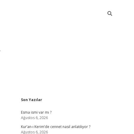
Sidebar
Son Yazılar
grandoperabet yeni giri
Esma ismi var mı ?
Ağustos 6, 2026
Kur’an-ı Kerim’de cennet nasıl anlatılıyor ?
Ağustos 6, 2026