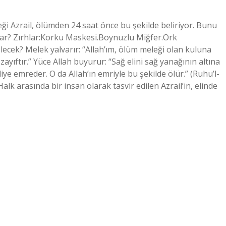
i Azrail, ölümden 24 saat önce bu şekilde beliriyor. Bunu
kar? Zırhlar:Korku Maskesi.Boynuzlu Miğfer.Ork
ölecek? Melek yalvarır: “Allah’ım, ölüm meleği olan kuluna
ıftır.” Yüce Allah buyurur: “Sağ elini sağ yanağının altına
ye emreder. O da Allah’ın emriyle bu şekilde ölür.” (Ruhu’l-
alk arasında bir insan olarak tasvir edilen Azrail’in, elinde