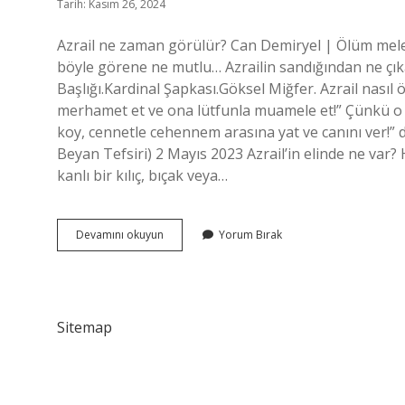
Tarih: Kasım 26, 2024
Azrail ne zaman görülür? Can Demiryel | Ölüm meleğ
böyle görene ne mutlu… Azrailin sandığından ne çı
Başlığı.Kardinal Şapkası.Göksel Miğfer. Azrail nasıl 
merhamet et ve ona lütfunla muamele et!” Çünkü o zay
koy, cennetle cehennem arasına yat ve canını ver!” di
Beyan Tefsiri) 2 Mayıs 2023 Azrail’in elinde ne var? H
kanlı bir kılıç, bıçak veya…
Azrail
Devamını okuyun
Yorum Bırak
Nerede
Çıkar
Sitemap