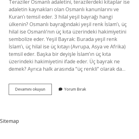
Teraziler Osmanlı adaletini, terazilerdeki kitaplar ise
adaletin kaynakları olan Osmanlı kanunlarını ve
Kuran’ı temsil eder. 3 hilal yeşil bayrağı hangi
ülkenin? Osmanlı bayrağındaki yeşil renk İslam’ı, üç
hilal ise Osmanlı’nın üç kıta üzerindeki hakimiyetini
sembolize eder. Yeşil Bayrak: Burada yeşil renk
İslam’ı, üç hilal ise üç kıtayı (Avrupa, Asya ve Afrika)
temsil eder. Başka bir deyişle İslam’ın üç kıta
üzerindeki hakimiyetini ifade eder. Üç bayrak ne
demek? Ayrıca halk arasında “üç renkli” olarak da…
Osmanlı
Devamını okuyun
Yorum Bırak
Bayrağı
Neden
Üç
Hilal
Sitemap