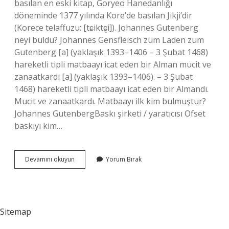
basılan en eski kitap, Goryeo Hanedanlığı
döneminde 1377 yılında Kore’de basılan Jikji’dir
(Korece telaffuzu: [tɕiktɕ͈i]). Johannes Gutenberg
neyi buldu? Johannes Gensfleisch zum Laden zum
Gutenberg [a] (yaklaşık 1393–1406 – 3 Şubat 1468)
hareketli tipli matbaayı icat eden bir Alman mucit ve
zanaatkardı [a] (yaklaşık 1393–1406). – 3 Şubat
1468) hareketli tipli matbaayı icat eden bir Almandı.
Mucit ve zanaatkardı. Matbaayı ilk kim bulmuştur?
Johannes GutenbergBaskı şirketi / yaratıcısı Ofset
baskıyı kim…
Baskı
Devamını okuyun
Yorum Bırak
Tekniğini
Kim
Buldu
Sitemap