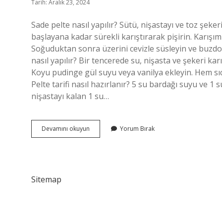
Tarih: Aralık 23, 2024
Sade pelte nasıl yapılır? Sütü, nişastayı ve toz şeke
başlayana kadar sürekli karıştırarak pişirin. Karışı
Soğuduktan sonra üzerini cevizle süsleyin ve buzdol
nasıl yapılır? Bir tencerede su, nişasta ve şekeri kar
Koyu pudinge gül suyu veya vanilya ekleyin. Hem sıca
Pelte tarifi nasıl hazırlanır? 5 su bardağı suyu ve 1 
nişastayı kalan 1 su…
Suyla
Devamını okuyun
Yorum Bırak
Pelte
Nasıl
Yapılır
Sitemap