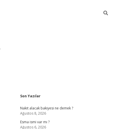
Sidebar
Son Yazılar
grandoperabet yeni gir
Nakit alacak bakiyesi ne demek ?
Ağustos 8, 2026
Esma ismi var mı ?
Ağustos 6, 2026