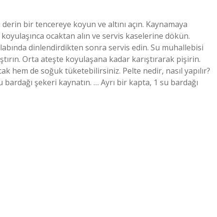
ri derin bir tencereye koyun ve altını açın. Kaynamaya
m koyulaşınca ocaktan alın ve servis kaselerine dökün.
abında dinlendirdikten sonra servis edin. Su muhallebisi
ıştırın. Orta ateşte koyulaşana kadar karıştırarak pişirin.
k hem de soğuk tüketebilirsiniz. Pelte nedir, nasıl yapılır?
su bardağı şekeri kaynatın. … Ayrı bir kapta, 1 su bardağı