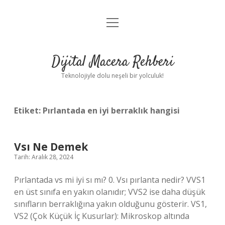
menüyü
Anasayfa
aç
Gizlilik Politikası
Dijital Macera Rehberi
Yasal Uyarı
Teknolojiyle dolu neşeli bir yolculuk!
Hakkımızda
Etiket:
Pırlantada en iyi berraklık hangisi
Vsı Ne Demek
Tarih: Aralık 28, 2024
Pırlantada vs mi iyi sı mı? 0. Vsı pırlanta nedir? VVS1
en üst sınıfa en yakın olanıdır; VVS2 ise daha düşük
sınıfların berraklığına yakın olduğunu gösterir. VS1,
VS2 (Çok Küçük İç Kusurlar): Mikroskop altında