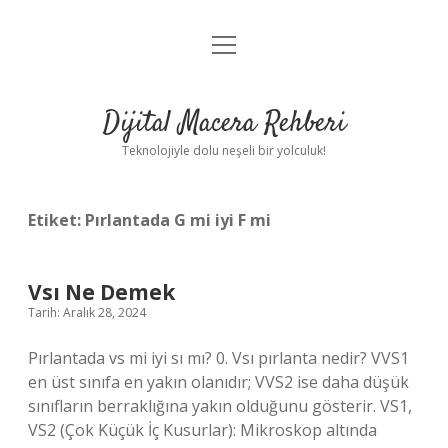
menüyü
Anasayfa
aç
Gizlilik Politikası
Dijital Macera Rehberi
Yasal Uyarı
Teknolojiyle dolu neşeli bir yolculuk!
Hakkımızda
Etiket:
Pırlantada G mi iyi F mi
Vsı Ne Demek
Tarih: Aralık 28, 2024
Pırlantada vs mi iyi sı mı? 0. Vsı pırlanta nedir? VVS1
en üst sınıfa en yakın olanıdır; VVS2 ise daha düşük
sınıfların berraklığına yakın olduğunu gösterir. VS1,
VS2 (Çok Küçük İç Kusurlar): Mikroskop altında