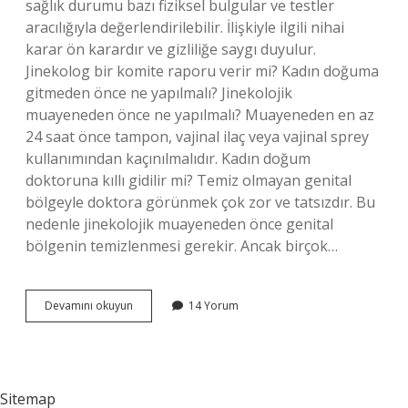
sağlık durumu bazı fiziksel bulgular ve testler
aracılığıyla değerlendirilebilir. İlişkiyle ilgili nihai
karar ön karardır ve gizliliğe saygı duyulur.
Jinekolog bir komite raporu verir mi? Kadın doğuma
gitmeden önce ne yapılmalı? Jinekolojik
muayeneden önce ne yapılmalı? Muayeneden en az
24 saat önce tampon, vajinal ilaç veya vajinal sprey
kullanımından kaçınılmalıdır. Kadın doğum
doktoruna kıllı gidilir mi? Temiz olmayan genital
bölgeyle doktora görünmek çok zor ve tatsızdır. Bu
nedenle jinekolojik muayeneden önce genital
bölgenin temizlenmesi gerekir. Ancak birçok…
Kadın
Devamını okuyun
14 Yorum
Doğum
Doktoruna
Gitmeden
Önce
Ilişkiye
Sitemap
Girilir