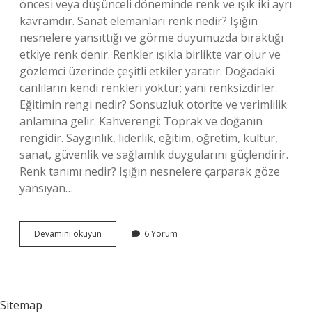
öncesi veya düşünceli döneminde renk ve ışık iki ayrı
kavramdır. Sanat elemanları renk nedir? Işığın
nesnelere yansıttığı ve görme duyumuzda bıraktığı
etkiye renk denir. Renkler ışıkla birlikte var olur ve
gözlemci üzerinde çeşitli etkiler yaratır. Doğadaki
canlıların kendi renkleri yoktur; yani renksizdirler.
Eğitimin rengi nedir? Sonsuzluk otorite ve verimlilik
anlamına gelir. Kahverengi: Toprak ve doğanın
rengidir. Saygınlık, liderlik, eğitim, öğretim, kültür,
sanat, güvenlik ve sağlamlık duygularını güçlendirir.
Renk tanımı nedir? Işığın nesnelere çarparak göze
yansıyan…
Sanat
Devamını okuyun
6 Yorum
Eğitiminde
Renk
Nedir
Sitemap