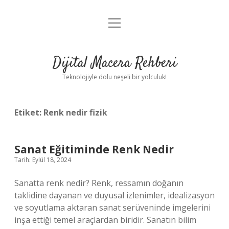
menüyü
Anasayfa
aç
Gizlilik Politikası
Dijital Macera Rehberi
Yasal Uyarı
Teknolojiyle dolu neşeli bir yolculuk!
Hakkımızda
Etiket:
Renk nedir fizik
Sanat Eğitiminde Renk Nedir
Tarih: Eylül 18, 2024
Sanatta renk nedir? Renk, ressamın doğanın
taklidine dayanan ve duyusal izlenimler, idealizasyon
ve soyutlama aktaran sanat serüveninde imgelerini
inşa ettiği temel araçlardan biridir. Sanatın bilim