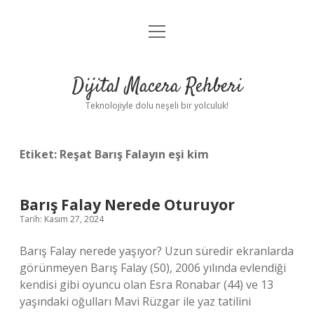
menüyü
Anasayfa
aç
Gizlilik Politikası
Dijital Macera Rehberi
Yasal Uyarı
Teknolojiyle dolu neşeli bir yolculuk!
Hakkımızda
Etiket:
Reşat Barış Falayın eşi kim
Barış Falay Nerede Oturuyor
Tarih: Kasım 27, 2024
Barış Falay nerede yaşıyor? Uzun süredir ekranlarda
görünmeyen Barış Falay (50), 2006 yılında evlendiği
kendisi gibi oyuncu olan Esra Ronabar (44) ve 13
yaşındaki oğulları Mavi Rüzgar ile yaz tatilini