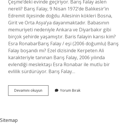
Çeşme’deki evinde geçiriyor. Barış Falay aslen
nereli? Barış Falay, 9 Nisan 1972’de Balıkesir’in
Edremit ilçesinde doğdu. Ailesinin kökleri Bosna,
Girit ve Orta Asya’ya dayanmaktadır. Babasının
memuriyeti nedeniyle Ankara ve Diyarbakır gibi
birçok şehirde yaşamıştır. Baris falayin karısı kim?
Esra RonabarBarış Falay / eşi (2006 doğumlu) Barış
Falay boşandı mı? Ezel dizisinde Kerpeten Ali
karakteriyle tanınan Barış Falay, 2006 yılında
evlendiği meslektaşı Esra Ronabar ile mutlu bir
evlilik sürdürüyor. Barış Falay…
Barış
Devamını okuyun
Yorum Bırak
Falay
Nerede
Oturuyor
Sitemap