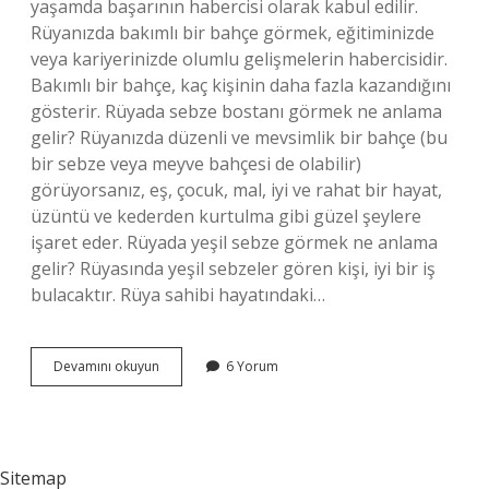
yaşamda başarının habercisi olarak kabul edilir.
Rüyanızda bakımlı bir bahçe görmek, eğitiminizde
veya kariyerinizde olumlu gelişmelerin habercisidir.
Bakımlı bir bahçe, kaç kişinin daha fazla kazandığını
gösterir. Rüyada sebze bostanı görmek ne anlama
gelir? Rüyanızda düzenli ve mevsimlik bir bahçe (bu
bir sebze veya meyve bahçesi de olabilir)
görüyorsanız, eş, çocuk, mal, iyi ve rahat bir hayat,
üzüntü ve kederden kurtulma gibi güzel şeylere
işaret eder. Rüyada yeşil sebze görmek ne anlama
gelir? Rüyasında yeşil sebzeler gören kişi, iyi bir iş
bulacaktır. Rüya sahibi hayatındaki…
Rüyada
Devamını okuyun
6 Yorum
Sebze
Bahçesi
Görmek
Ne
Anlama
Sitemap
Gelir