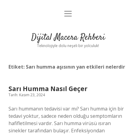
menüyü
Anasayfa
aç
Gizlilik Politikası
Dijital Macera Rehberi
Yasal Uyarı
Teknolojiyle dolu neşeli bir yolculuk!
Hakkımızda
Etiket:
Sarı humma aşısının yan etkileri nelerdir
Sarı Humma Nasıl Geçer
Tarih: Kasım 23, 2024
Sarı hummanın tedavisi var mı? Sarı humma için bir
tedavi yoktur, sadece neden olduğu semptomların
hafifletilmesi vardır. Sarı humma virüsü ısıran
sinekler tarafından bulaşır. Enfeksiyondan