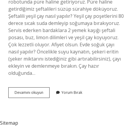
robotunda püre haline getiriyoruz. Püre haline
getirdiğimiz şeftalileri süzüp sürahiye döküyoruz.
Şeftalili yeşil çay nasıl yapılır? Yeşil çay poşetlerini 80
derece sıcak suda demleyip soğumaya bırakıyoruz.
Servis ederken bardaklara 2 yemek kaşığı şeftali
posası, buz, limon dilimleri ve yeşil çay koyuyoruz.
Çok lezzetli oluyor. Afiyet olsun. Evde soğuk çayı
nasıl yapılır? Öncelikle suyu kaynatın, şekeri eritin
(şeker miktarını istediğiniz gibi artırabilirsiniz), çayı
ekleyin ve demlenmeye bırakın. Çay hazır
olduğunda…
Seftaliden
Devamını okuyun
Yorum Bırak
Soguk
Cay
Nasil
Yapilir
Sitemap