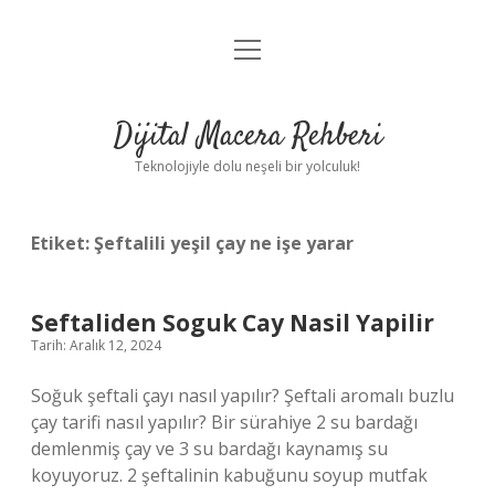
menüyü
Anasayfa
aç
Gizlilik Politikası
Dijital Macera Rehberi
Yasal Uyarı
Teknolojiyle dolu neşeli bir yolculuk!
Hakkımızda
Etiket:
Şeftalili yeşil çay ne işe yarar
Seftaliden Soguk Cay Nasil Yapilir
Tarih: Aralık 12, 2024
Soğuk şeftali çayı nasıl yapılır? Şeftali aromalı buzlu
çay tarifi nasıl yapılır? Bir sürahiye 2 su bardağı
demlenmiş çay ve 3 su bardağı kaynamış su
koyuyoruz. 2 şeftalinin kabuğunu soyup mutfak