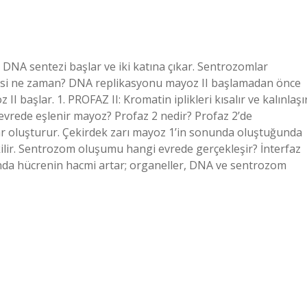
: DNA sentezi başlar ve iki katına çıkar. Sentrozomlar
mesi ne zaman? DNA replikasyonu mayoz II başlamadan önce
 başlar. 1. PROFAZ II: Kromatin iplikleri kısalır ve kalınlaşı
evrede eşlenir mayoz? Profaz 2 nedir? Profaz 2’de
oluşturur. Çekirdek zarı mayoz 1’in sonunda oluştuğunda
ekilir. Sentrozom oluşumu hangi evrede gerçekleşir? İnterfaz
ında hücrenin hacmi artar; organeller, DNA ve sentrozom