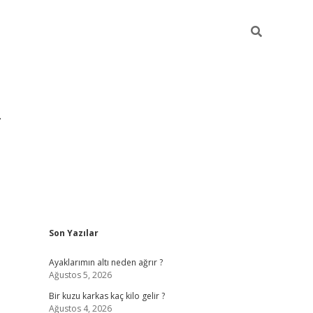
Sidebar
Son Yazılar
grandoperabet yeni giri
Ayaklarımın altı neden ağrır ?
Ağustos 5, 2026
Bir kuzu karkas kaç kilo gelir ?
Ağustos 4, 2026