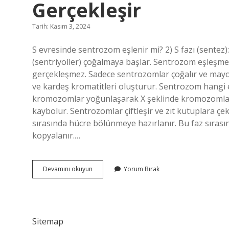
Gerçekleşir
Tarih: Kasım 3, 2024
S evresinde sentrozom eşlenir mi? 2) S fazı (sentez)
(sentriyoller) çoğalmaya başlar. Sentrozom eşleş
gerçekleşmez. Sadece sentrozomlar çoğalır ve mayoz II
ve kardeş kromatitleri oluşturur. Sentrozom hangi 
kromozomlar yoğunlaşarak X şeklinde kromozomlar 
kaybolur. Sentrozomlar çiftleşir ve zıt kutuplara ç
sırasında hücre bölünmeye hazırlanır. Bu faz sıras
kopyalanır.…
Sentrozom
Devamını okuyun
Yorum Bırak
Eşlenmesi
Hangi
Evrede
Gerçekleşir
Sitemap