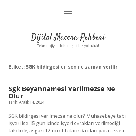
menüyü
Anasayfa
aç
Gizlilik Politikası
Dijital Macera Rehberi
Yasal Uyarı
Teknolojiyle dolu neşeli bir yolculuk!
Hakkımızda
Etiket:
SGK bildirgesi en son ne zaman verilir
Sgk Beyannamesi Verilmezse Ne
Olur
Tarih: Aralık 14, 2024
SGK bildirgesi verilmezse ne olur? Muhasebeye tabi
işyeri ise 15 gün içinde işyeri evrakları verilmediği
takdirde; asgari 12 ücret tutarında idari para cezası