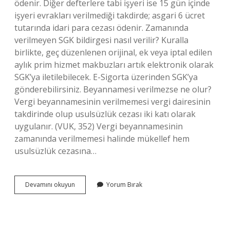
ödenir. Diğer defterlere tabi işyeri ise 15 gün içinde
işyeri evrakları verilmediği takdirde; asgari 6 ücret
tutarında idari para cezası ödenir. Zamanında
verilmeyen SGK bildirgesi nasıl verilir? Kuralla
birlikte, geç düzenlenen orijinal, ek veya iptal edilen
aylık prim hizmet makbuzları artık elektronik olarak
SGK’ya iletilebilecek. E-Sigorta üzerinden SGK’ya
gönderebilirsiniz. Beyannamesi verilmezse ne olur?
Vergi beyannamesinin verilmemesi vergi dairesinin
takdirinde olup usulsüzlük cezası iki katı olarak
uygulanır. (VUK, 352) Vergi beyannamesinin
zamanında verilmemesi halinde mükellef hem
usulsüzlük cezasına…
Sgk
Devamını okuyun
Yorum Bırak
Beyannamesi
Verilmezse
Ne
Olur