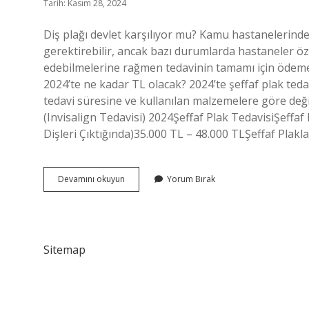
Tarih: Kasım 28, 2024
Diş plağı devlet karşılıyor mu? Kamu hastanelerinde ş
gerektirebilir, ancak bazı durumlarda hastaneler öz
edebilmelerine rağmen tedavinin tamamı için ödeme y
2024’te ne kadar TL olacak? 2024’te şeffaf plak tedavi
tedavi süresine ve kullanılan malzemelere göre değişi
(Invisalign Tedavisi) 2024Şeffaf Plak TedavisiŞeffaf 
Dişleri Çıktığında)35.000 TL – 48.000 TLŞeffaf Plakl
Diş
Devamını okuyun
Yorum Bırak
Plağı
Sigorta
Karşılıyor
Mu
Sitemap