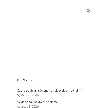
Sidebar
Son Yazılar
grandoperabet yeni gir
Çapraz bağları güçlendiren yiyecekler nelerdir ?
Ağustos 9, 2026
Nakit alacak bakiyesi ne demek ?
Ağustos 8, 2026