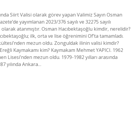
sında Siirt Valisi olarak görev yapan Valimiz Sayın Osman
ete’de yayımlanan 2023/376 sayılı ve 32275 sayılı
olarak atanmıştır. Osman Hacıbektaşoğlu kimdir, nerelidir?
bektaşoğlu; ilk, orta ve lise öğrenimini Of’ta tamamladı.
akültesi’nden mezun oldu. Zonguldak ilinin valisi kimdir?
 Ereğli Kaymakamı kim? Kaymakam Mehmet YAPICI. 1962
en Lisesi’nden mezun oldu. 1979-1982 yılları arasında
987 yılında Ankara…