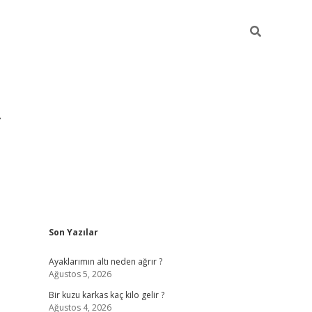
Sidebar
Son Yazılar
grandoperabet yeni gir
Ayaklarımın altı neden ağrır ?
Ağustos 5, 2026
Bir kuzu karkas kaç kilo gelir ?
Ağustos 4, 2026