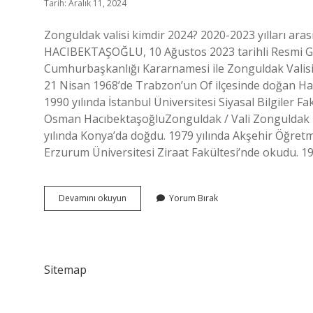
Tarih: Aralık 11, 2024
Zonguldak valisi kimdir 2024? 2020-2023 yılları ara
HACIBEKTAŞOĞLU, 10 Ağustos 2023 tarihli Resmi Gaz
Cumhurbaşkanlığı Kararnamesi ile Zonguldak Valisi 
21 Nisan 1968’de Trabzon’un Of ilçesinde doğan Hacı
1990 yılında İstanbul Üniversitesi Siyasal Bilgiler F
Osman HacıbektaşoğluZonguldak / Vali Zonguldak
yılında Konya’da doğdu. 1979 yılında Akşehir Öğretm
Erzurum Üniversitesi Ziraat Fakültesi’nde okudu. 1
Zonguldak
Devamını okuyun
Yorum Bırak
Ereğli
Valisi
Kim
Sitemap