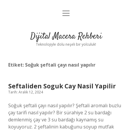
menüyü
Anasayfa
aç
Gizlilik Politikası
Dijital Macera Rehberi
Yasal Uyarı
Teknolojiyle dolu neşeli bir yolculuk!
Hakkımızda
Etiket:
Soğuk şeftali çayı nasıl yapılır
Seftaliden Soguk Cay Nasil Yapilir
Tarih: Aralık 12, 2024
Soğuk şeftali çayı nasıl yapılır? Şeftali aromalı buzlu
çay tarifi nasıl yapılır? Bir sürahiye 2 su bardağı
demlenmiş çay ve 3 su bardağı kaynamış su
koyuyoruz. 2 şeftalinin kabuğunu soyup mutfak