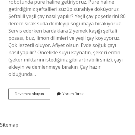
robotunda püre haline getiriyoruz. Püre haline
getirdiğimiz şeftalileri süzüp sürahiye döküyoruz.
Şeftalili yeşil çay nasıl yapılır? Yeşil çay poşetlerini 80
derece sıcak suda demleyip soğumaya bırakıyoruz.
Servis ederken bardaklara 2 yemek kaşığı şeftali
posası, buz, limon dilimleri ve yeşil çay koyuyoruz.
Çok lezzetli oluyor. Afiyet olsun. Evde soğuk çayı
nasıl yapılır? Öncelikle suyu kaynatın, şekeri eritin
(şeker miktarını istediğiniz gibi artırabilirsiniz), çayı
ekleyin ve demlenmeye bırakın. Çay hazır
olduğunda…
Seftaliden
Devamını okuyun
Yorum Bırak
Soguk
Cay
Nasil
Yapilir
Sitemap