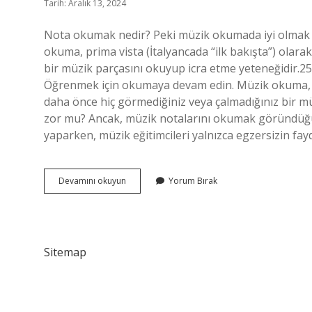
Tarih: Aralık 13, 2024
Nota okumak nedir? Peki müzik okumada iyi olmak 
okuma, prima vista (İtalyancada “ilk bakışta”) olara
bir müzik parçasını okuyup icra etme yeteneğidir.2
Öğrenmek için okumaya devam edin. Müzik okuma, prim
daha önce hiç görmediğiniz veya çalmadığınız bir m
zor mu? Ancak, müzik notalarını okumak göründüğü
yaparken, müzik eğitimcileri yalnızca egzersizin fay
Nota
Devamını okuyun
Yorum Bırak
Okumak
Ne
Demek
Sitemap