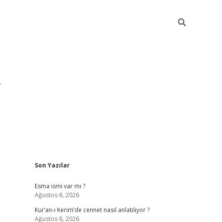
Sidebar
Son Yazılar
grandoperabet yeni gir
Esma ismi var mı ?
Ağustos 6, 2026
Kur’an-ı Kerim’de cennet nasıl anlatılıyor ?
Ağustos 6, 2026