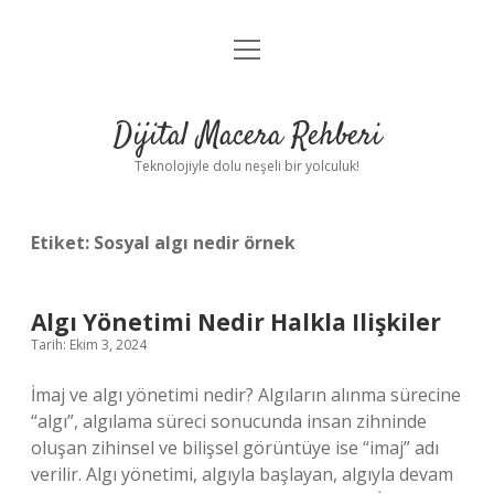
menüyü
Anasayfa
aç
Gizlilik Politikası
Dijital Macera Rehberi
Yasal Uyarı
Teknolojiyle dolu neşeli bir yolculuk!
Hakkımızda
Etiket:
Sosyal algı nedir örnek
Algı Yönetimi Nedir Halkla Ilişkiler
Tarih: Ekim 3, 2024
İmaj ve algı yönetimi nedir? Algıların alınma sürecine
“algı”, algılama süreci sonucunda insan zihninde
oluşan zihinsel ve bilişsel görüntüye ise “imaj” adı
verilir. Algı yönetimi, algıyla başlayan, algıyla devam