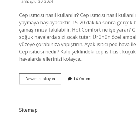
Tarih: Eylül 30, 2024
Cep ısıtıcısı nasıl kullanılır? Cep ısıtıcısı nasıl kullan
yaymaya başlayacaktır. 15-20 dakika sonra gerçek bir 
çamaşırınıza takılabilir. Hot Comfort ne işe yarar?
soğuk havalarda sizi sıcak tutar. Ürünün özel ambala
yüzeye çorabınıza yapıştırın. Ayak ısıtıcı ped hava i
Cep ısıtıcısı nedir? Kalp şeklindeki cep ısıtıcısı, k
havalarda ellerinizi kolayca…
Hot
Devamını okuyun
14 Yorum
Comfort
Cep
Isıtıcı
Nasıl
Kullanılır
Sitemap