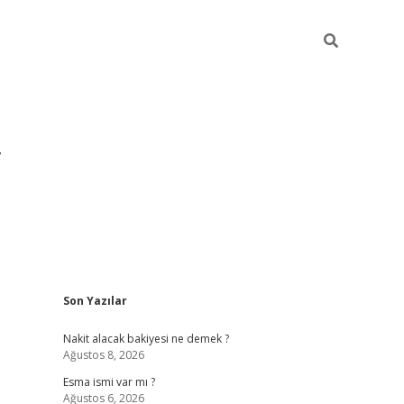
Sidebar
Son Yazılar
grandoperabet yeni gir
Nakit alacak bakiyesi ne demek ?
Ağustos 8, 2026
Esma ismi var mı ?
Ağustos 6, 2026