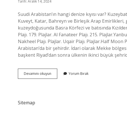
Tarih: Aralık 14, 2024
Suudi Arabistan’ın hangi denize kıyısı var? Kuzey
Kuveyt, Katar, Bahreyn ve Birleşik Arap Emirlikl
kuzeydoğusunda Basra Körfezi ve batısında Kızıldeniz
Plajı. 179. Plajlar. Al Fanateer Plajı. 215. Plajlar.Yan
Nakheel Plajı. Plajlar. Uqair Plajı. Plajlar.Half Moon Plajı.
Arabistan’da bir şehirdir. İdari olarak Mekke bölgesi
başkent Riyad’dan sonra ülkenin ikinci büyük şehridi
Mekkede
Devamını okuyun
Yorum Bırak
Deniz
Var
Mı
Sitemap