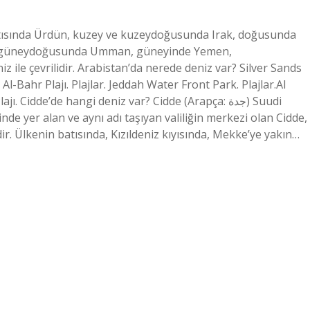
batısında Ürdün, kuzey ve kuzeydoğusunda Irak, doğusunda
eri, güneydoğusunda Umman, güneyinde Yemen,
 ile çevrilidir. Arabistan’da nerede deniz var? Silver Sands
bu Al-Bahr Plajı. Plajlar. Jeddah Water Front Park. Plajlar.Al
 Cidde’de hangi deniz var? Cidde (Arapça: جدة‎) Suudi
nde yer alan ve aynı adı taşıyan valiliğin merkezi olan Cidde,
r. Ülkenin batısında, Kızıldeniz kıyısında, Mekke’ye yakın…