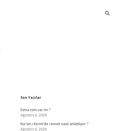
Sidebar
Son Yazılar
grandoperabet yeni gir
Esma ismi var mı ?
Ağustos 6, 2026
Kur’an-ı Kerim’de cennet nasıl anlatılıyor ?
Ağustos 6, 2026