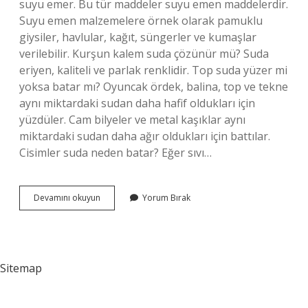
suyu emer. Bu tür maddeler suyu emen maddelerdir.
Suyu emen malzemelere örnek olarak pamuklu
giysiler, havlular, kağıt, süngerler ve kumaşlar
verilebilir. Kurşun kalem suda çözünür mü? Suda
eriyen, kaliteli ve parlak renklidir. Top suda yüzer mi
yoksa batar mı? Oyuncak ördek, balina, top ve tekne
aynı miktardaki sudan daha hafif oldukları için
yüzdüler. Cam bilyeler ve metal kaşıklar aynı
miktardaki sudan daha ağır oldukları için battılar.
Cisimler suda neden batar? Eğer sıvı…
Kalem
Devamını okuyun
Yorum Bırak
Suya
Batar
Mı
Sitemap