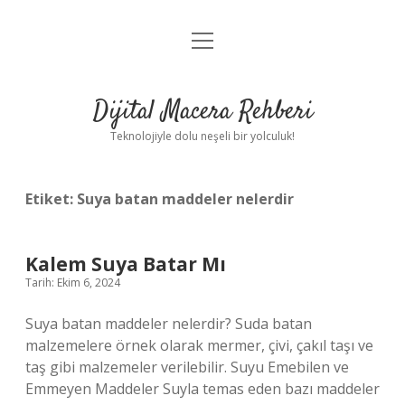
menüyü
Anasayfa
aç
Gizlilik Politikası
Dijital Macera Rehberi
Yasal Uyarı
Teknolojiyle dolu neşeli bir yolculuk!
Hakkımızda
Etiket:
Suya batan maddeler nelerdir
Kalem Suya Batar Mı
Tarih: Ekim 6, 2024
Suya batan maddeler nelerdir? Suda batan
malzemelere örnek olarak mermer, çivi, çakıl taşı ve
taş gibi malzemeler verilebilir. Suyu Emebilen ve
Emmeyen Maddeler Suyla temas eden bazı maddeler