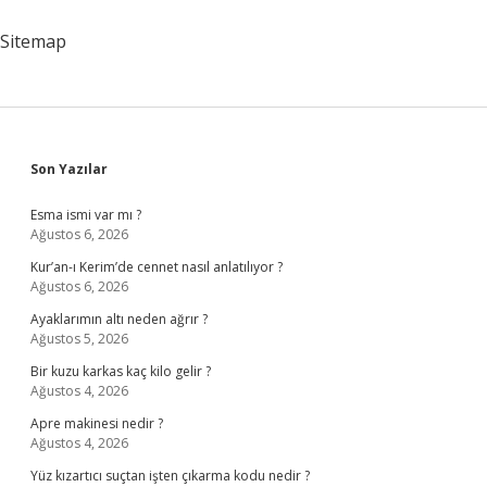
Beterdir
Ne
Sitemap
Demek
Sidebar
Son Yazılar
Esma ismi var mı ?
Ağustos 6, 2026
Kur’an-ı Kerim’de cennet nasıl anlatılıyor ?
Ağustos 6, 2026
Ayaklarımın altı neden ağrır ?
Ağustos 5, 2026
Bir kuzu karkas kaç kilo gelir ?
Ağustos 4, 2026
Apre makinesi nedir ?
Ağustos 4, 2026
Yüz kızartıcı suçtan işten çıkarma kodu nedir ?