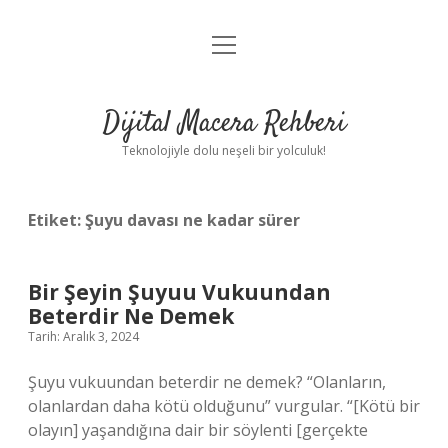
menüyü
Anasayfa
aç
Gizlilik Politikası
Dijital Macera Rehberi
Yasal Uyarı
Teknolojiyle dolu neşeli bir yolculuk!
Hakkımızda
Etiket:
Şuyu davası ne kadar sürer
Bir Şeyin Şuyuu Vukuundan
Beterdir Ne Demek
Tarih: Aralık 3, 2024
Şuyu vukuundan beterdir ne demek? “Olanların,
olanlardan daha kötü olduğunu” vurgular. “[Kötü bir
olayın] yaşandığına dair bir söylenti [gerçekte