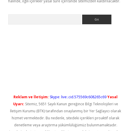
halinde, ilgili içerikler yasal süre içerisinde sitemizden kaldırılacaktır.
Arama
yeni giriş
Reklam ve İletişim:
Skype: live:.cid.575569c608265c69
Yasal
Uyarı:
Sitemiz, 5651 Sayılı Kanun gereğince Bilgi Teknolojileri ve
İletişim Kurumu (BTK) tarafından onaylanmış bir Yer Sağlayıcı olarak
hizmet vermektedir. Bu nedenle, sitedeki içerikleri proaktif olarak
denetleme veya araştırma yükümlülüğümüz bulunmamaktadır.