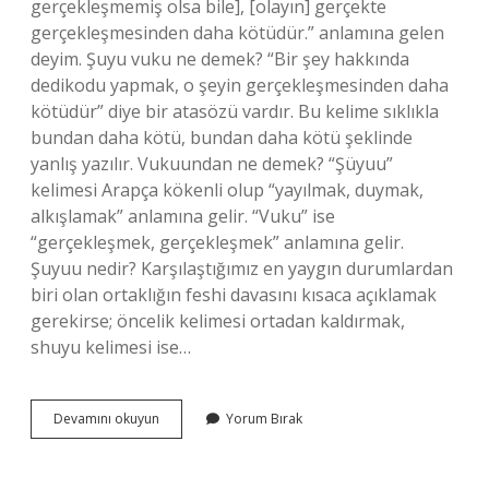
gerçekleşmemiş olsa bile], [olayın] gerçekte
gerçekleşmesinden daha kötüdür.” anlamına gelen
deyim. Şuyu vuku ne demek? “Bir şey hakkında
dedikodu yapmak, o şeyin gerçekleşmesinden daha
kötüdür” diye bir atasözü vardır. Bu kelime sıklıkla
bundan daha kötü, bundan daha kötü şeklinde
yanlış yazılır. Vukuundan ne demek? “Şüyuu”
kelimesi Arapça kökenli olup “yayılmak, duymak,
alkışlamak” anlamına gelir. “Vuku” ise
“gerçekleşmek, gerçekleşmek” anlamına gelir.
Şuyuu nedir? Karşılaştığımız en yaygın durumlardan
biri olan ortaklığın feshi davasını kısaca açıklamak
gerekirse; öncelik kelimesi ortadan kaldırmak,
shuyu kelimesi ise…
Bir
Devamını okuyun
Yorum Bırak
Şeyin
Şuyuu
Vukuundan