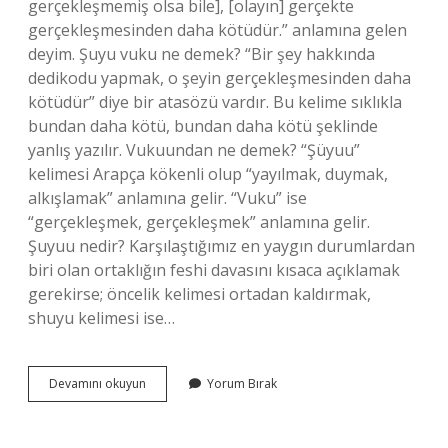
gerçekleşmemiş olsa bile], [olayın] gerçekte
gerçekleşmesinden daha kötüdür.” anlamına gelen
deyim. Şuyu vuku ne demek? “Bir şey hakkında
dedikodu yapmak, o şeyin gerçekleşmesinden daha
kötüdür” diye bir atasözü vardır. Bu kelime sıklıkla
bundan daha kötü, bundan daha kötü şeklinde
yanlış yazılır. Vukuundan ne demek? “Şüyuu”
kelimesi Arapça kökenli olup “yayılmak, duymak,
alkışlamak” anlamına gelir. “Vuku” ise
“gerçekleşmek, gerçekleşmek” anlamına gelir.
Şuyuu nedir? Karşılaştığımız en yaygın durumlardan
biri olan ortaklığın feshi davasını kısaca açıklamak
gerekirse; öncelik kelimesi ortadan kaldırmak,
shuyu kelimesi ise…
Bir
Devamını okuyun
Yorum Bırak
Şeyin
Şuyuu
Vukuundan