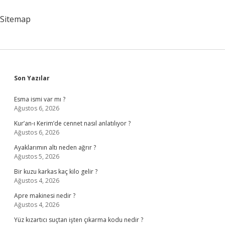
Beterdir
Ne
Sitemap
Demek
Sidebar
Son Yazılar
Esma ismi var mı ?
Ağustos 6, 2026
Kur’an-ı Kerim’de cennet nasıl anlatılıyor ?
Ağustos 6, 2026
Ayaklarımın altı neden ağrır ?
Ağustos 5, 2026
Bir kuzu karkas kaç kilo gelir ?
Ağustos 4, 2026
Apre makinesi nedir ?
Ağustos 4, 2026
Yüz kızartıcı suçtan işten çıkarma kodu nedir ?