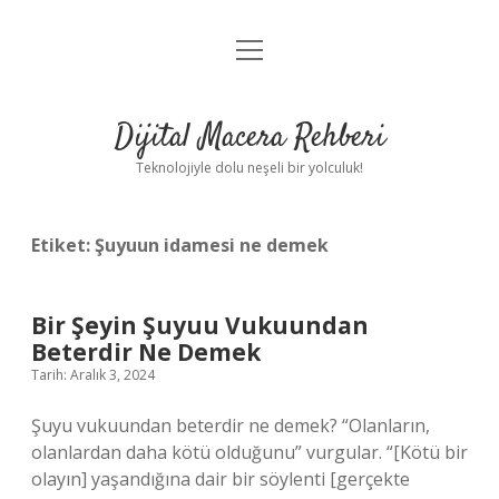
menüyü
Anasayfa
aç
Gizlilik Politikası
Dijital Macera Rehberi
Yasal Uyarı
Teknolojiyle dolu neşeli bir yolculuk!
Hakkımızda
Etiket:
Şuyuun idamesi ne demek
Bir Şeyin Şuyuu Vukuundan
Beterdir Ne Demek
Tarih: Aralık 3, 2024
Şuyu vukuundan beterdir ne demek? “Olanların,
olanlardan daha kötü olduğunu” vurgular. “[Kötü bir
olayın] yaşandığına dair bir söylenti [gerçekte