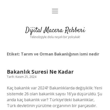
menüyü
Anasayfa
aç
Gizlilik Politikası
Dijital Macera Rehberi
Yasal Uyarı
Teknolojiyle dolu neşeli bir yolculuk!
Hakkımızda
Etiket:
Tarım ve Orman Bakanlığının ismi nedir
Bakanlık Suresi Ne Kadar
Tarih: Kasım 25, 2024
Kaç bakanlık var 2024? Bakanlıklarda değişiklik: Yeni
sistemde 26 olan bakanlık sayısı 16’ya düşürüldü. Şu
anda kaç bakanlık var? Türkiye’deki bakanlıklar,
Türk devletinin yürütme organının bir parçasıdır.