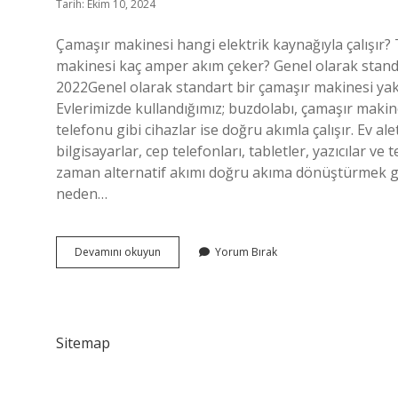
Tarih: Ekim 10, 2024
Çamaşır makinesi hangi elektrik kaynağıyla çalışır? Tü
makinesi kaç amper akım çeker? Genel olarak standa
2022Genel olarak standart bir çamaşır makinesi yak
Evlerimizde kullandığımız; buzdolabı, çamaşır makinesi
telefonu gibi cihazlar ise doğru akımla çalışır. Ev al
bilgisayarlar, cep telefonları, tabletler, yazıcılar ve 
zaman alternatif akımı doğru akıma dönüştürmek ge
neden…
Çamaşır
Devamını okuyun
Yorum Bırak
Makinesi
Hangi
Akımla
Çalışır
Sitemap