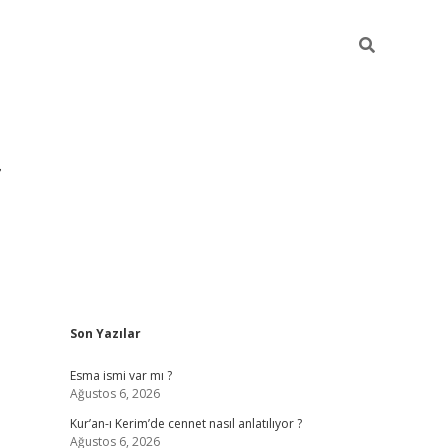
Sidebar
Son Yazılar
grandoperabet yeni gir
Esma ismi var mı ?
Ağustos 6, 2026
Kur’an-ı Kerim’de cennet nasıl anlatılıyor ?
Ağustos 6, 2026