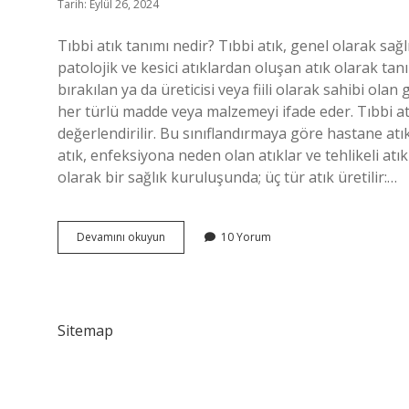
Tarih: Eylül 26, 2024
Tıbbi atık tanımı nedir? Tıbbi atık, genel olarak sağl
patolojik ve kesici atıklardan oluşan atık olarak tan
bırakılan ya da üreticisi veya fiili olarak sahibi ola
her türlü madde veya malzemeyi ifade eder. Tıbbi at
değerlendirilir. Bu sınıflandırmaya göre hastane atıkl
atık, enfeksiyona neden olan atıklar ve tehlikeli atık
olarak bir sağlık kuruluşunda; üç tür atık üretilir:…
Atık
Devamını okuyun
10 Yorum
Nedir
Tıp
Sitemap