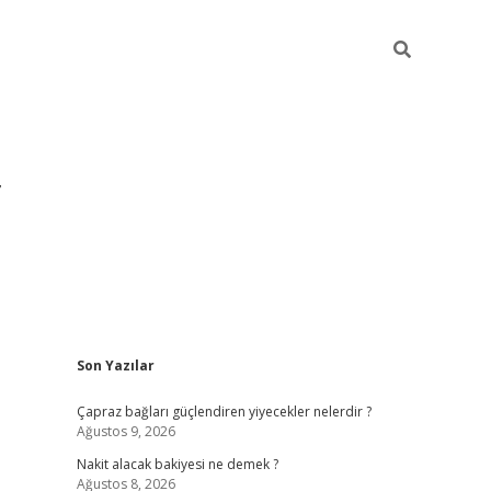
Sidebar
Son Yazılar
grandoperabet yeni gir
Çapraz bağları güçlendiren yiyecekler nelerdir ?
Ağustos 9, 2026
Nakit alacak bakiyesi ne demek ?
Ağustos 8, 2026