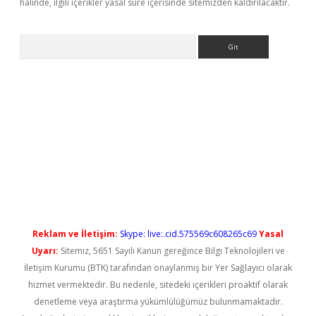
halinde, ilgili içerikler yasal süre içerisinde sitemizden kaldırılacaktır.
Arama
 yeni giriş
Reklam ve İletişim:
Skype: live:.cid.575569c608265c69
Yasal
Uyarı:
Sitemiz, 5651 Sayılı Kanun gereğince Bilgi Teknolojileri ve
İletişim Kurumu (BTK) tarafından onaylanmış bir Yer Sağlayıcı olarak
hizmet vermektedir. Bu nedenle, sitedeki içerikleri proaktif olarak
denetleme veya araştırma yükümlülüğümüz bulunmamaktadır.