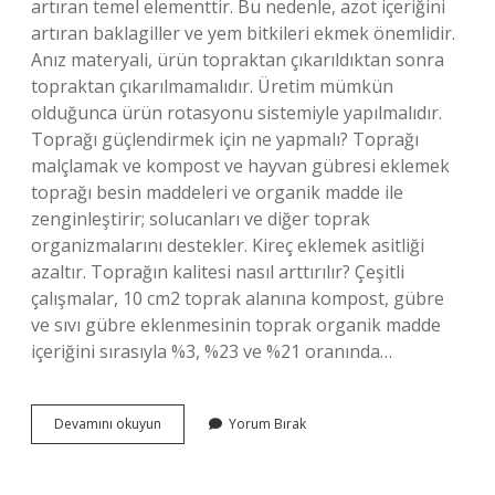
artıran temel elementtir. Bu nedenle, azot içeriğini
artıran baklagiller ve yem bitkileri ekmek önemlidir.
Anız materyali, ürün topraktan çıkarıldıktan sonra
topraktan çıkarılmamalıdır. Üretim mümkün
olduğunca ürün rotasyonu sistemiyle yapılmalıdır.
Toprağı güçlendirmek için ne yapmalı? Toprağı
malçlamak ve kompost ve hayvan gübresi eklemek
toprağı besin maddeleri ve organik madde ile
zenginleştirir; solucanları ve diğer toprak
organizmalarını destekler. Kireç eklemek asitliği
azaltır. Toprağın kalitesi nasıl arttırılır? Çeşitli
çalışmalar, 10 cm2 toprak alanına kompost, gübre
ve sıvı gübre eklenmesinin toprak organik madde
içeriğini sırasıyla %3, %23 ve %21 oranında…
Bir
Devamını okuyun
Yorum Bırak
Toprak
Nasıl
Verimli