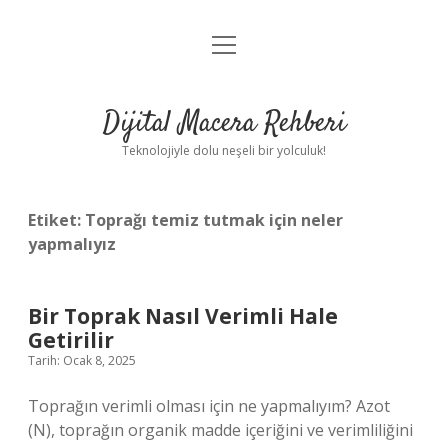
menüyü
Anasayfa
aç
Gizlilik Politikası
Dijital Macera Rehberi
Yasal Uyarı
Teknolojiyle dolu neşeli bir yolculuk!
Hakkımızda
Etiket:
Toprağı temiz tutmak için neler
yapmalıyız
Bir Toprak Nasıl Verimli Hale
Getirilir
Tarih: Ocak 8, 2025
Toprağın verimli olması için ne yapmalıyım? Azot
(N), toprağın organik madde içeriğini ve verimliliğini