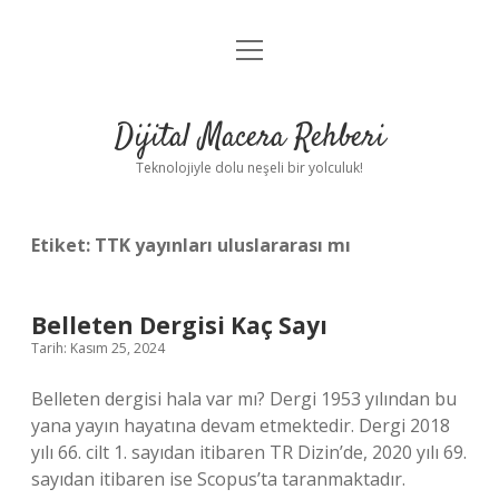
menüyü
Anasayfa
aç
Gizlilik Politikası
Dijital Macera Rehberi
Yasal Uyarı
Teknolojiyle dolu neşeli bir yolculuk!
Hakkımızda
Etiket:
TTK yayınları uluslararası mı
Belleten Dergisi Kaç Sayı
Tarih: Kasım 25, 2024
Belleten dergisi hala var mı? Dergi 1953 yılından bu
yana yayın hayatına devam etmektedir. Dergi 2018
yılı 66. cilt 1. sayıdan itibaren TR Dizin’de, 2020 yılı 69.
sayıdan itibaren ise Scopus’ta taranmaktadır.