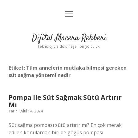
menüyü
Anasayfa
aç
Gizlilik Politikası
Dijital Macera Rehberi
Yasal Uyarı
Teknolojiyle dolu neşeli bir yolculuk!
Hakkımızda
Etiket:
Tüm annelerin mutlaka bilmesi gereken
süt sağma yöntemi nedir
Pompa Ile Süt Sağmak Sütü Artırır
Mı
Tarih: Eylül 14, 2024
Süt sağma pompası sütü artırır mı? En çok merak
edilen konulardan biri de göğüs pompası