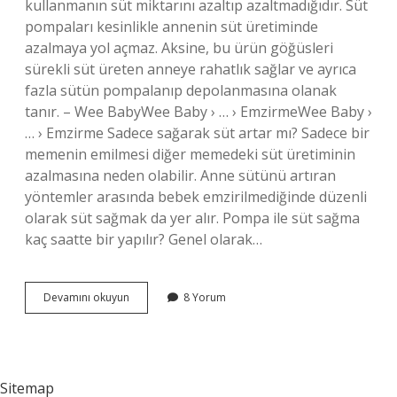
kullanmanın süt miktarını azaltıp azaltmadığıdır. Süt
pompaları kesinlikle annenin süt üretiminde
azalmaya yol açmaz. Aksine, bu ürün göğüsleri
sürekli süt üreten anneye rahatlık sağlar ve ayrıca
fazla sütün pompalanıp depolanmasına olanak
tanır. – Wee BabyWee Baby › … › EmzirmeWee Baby ›
… › Emzirme Sadece sağarak süt artar mı? Sadece bir
memenin emilmesi diğer memedeki süt üretiminin
azalmasına neden olabilir. Anne sütünü artıran
yöntemler arasında bebek emzirilmediğinde düzenli
olarak süt sağmak da yer alır. Pompa ile süt sağma
kaç saatte bir yapılır? Genel olarak…
Pompa
Devamını okuyun
8 Yorum
Ile
Süt
Sağmak
Sütü
Artırır
Sitemap
Mı