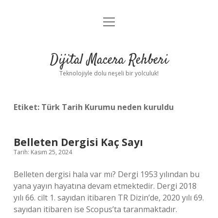
menüyü
Anasayfa
aç
Gizlilik Politikası
Dijital Macera Rehberi
Yasal Uyarı
Teknolojiyle dolu neşeli bir yolculuk!
Hakkımızda
Etiket:
Türk Tarih Kurumu neden kuruldu
Belleten Dergisi Kaç Sayı
Tarih: Kasım 25, 2024
Belleten dergisi hala var mı? Dergi 1953 yılından bu
yana yayın hayatına devam etmektedir. Dergi 2018
yılı 66. cilt 1. sayıdan itibaren TR Dizin’de, 2020 yılı 69.
sayıdan itibaren ise Scopus’ta taranmaktadır.