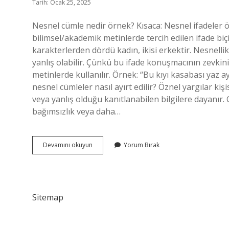
Tarih: Ocak 25, 2025
Nesnel cümle nedir örnek? Kısaca: Nesnel ifadeler ö
bilimsel/akademik metinlerde tercih edilen ifade biçi
karakterlerden dördü kadın, ikisi erkektir. Nesnell
yanlış olabilir. Çünkü bu ifade konuşmacının zevkini
metinlerde kullanılır. Örnek: “Bu kıyı kasabası yaz a
nesnel cümleler nasıl ayırt edilir? Öznel yargılar k
veya yanlış olduğu kanıtlanabilen bilgilere dayanır
bağımsızlık veya daha…
Nesnellik
Devamını okuyun
Yorum Bırak
Cümlesi
Nedir
Sitemap