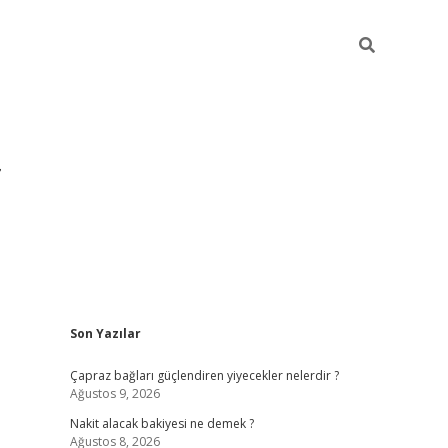
Sidebar
Son Yazılar
grandoperabet yeni giri
Çapraz bağları güçlendiren yiyecekler nelerdir ?
Ağustos 9, 2026
Nakit alacak bakiyesi ne demek ?
Ağustos 8, 2026