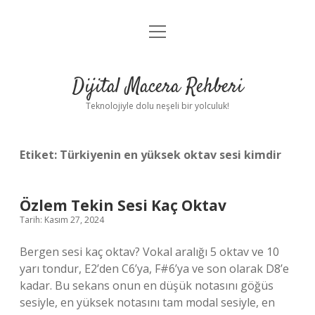
menüyü
Anasayfa
aç
Gizlilik Politikası
Dijital Macera Rehberi
Yasal Uyarı
Teknolojiyle dolu neşeli bir yolculuk!
Hakkımızda
Etiket:
Türkiyenin en yüksek oktav sesi kimdir
Özlem Tekin Sesi Kaç Oktav
Tarih: Kasım 27, 2024
Bergen sesi kaç oktav? Vokal aralığı 5 oktav ve 10
yarı tondur, E2’den C6’ya, F#6’ya ve son olarak D8’e
kadar. Bu sekans onun en düşük notasını göğüs
sesiyle, en yüksek notasını tam modal sesiyle, en