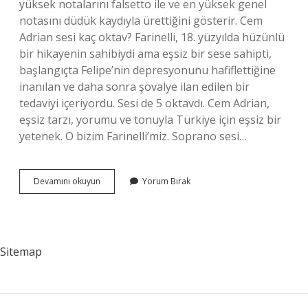
yüksek notalarını falsetto ile ve en yüksek genel
notasını düdük kaydıyla ürettiğini gösterir. Cem
Adrian sesi kaç oktav? Farinelli, 18. yüzyılda hüzünlü
bir hikayenin sahibiydi ama eşsiz bir sese sahipti,
başlangıçta Felipe’nin depresyonunu hafiflettiğine
inanılan ve daha sonra şövalye ilan edilen bir
tedaviyi içeriyordu. Sesi de 5 oktavdı. Cem Adrian,
eşsiz tarzı, yorumu ve tonuyla Türkiye için eşsiz bir
yetenek. O bizim Farinelli’miz. Soprano sesi…
Özlem
Devamını okuyun
Yorum Bırak
Tekin
Sesi
Kaç
Oktav
Sitemap