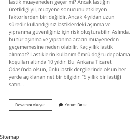
lastik muayeneden geçer mi? Ancak lastiğin
üretildiği yıl, muayene sonucunu etkileyen
faktörlerden biri değildir. Ancak 4 yıldan uzun
süredir kullandığınız lastiklerdeki aşınma ve
yıpranma güvenliğiniz için risk oluşturabilir. Aslında,
bu tür aşınma ve yıpranma aracın muayeneden
geçememesine neden olabilir. Kaç yıllık lastik
alınmaz? Lastiklerin kullanım ömrü doğru depolama
koşulları altında 10 yıldır. Bu, Ankara Ticaret
Odası’nda olsun, ünlü lastik dergilerinde olsun her
yerde açıklanan net bir bilgidir. “5 yıllık bir lastiği
satın…
10
Devamını okuyun
Yorum Bırak
Yıllık
Araç
Lastiği
Kullanılır
Mı
Sitemap