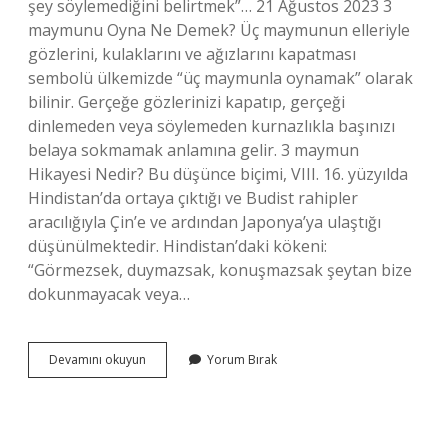
şey söylemediğini belirtmek”… 21 Ağustos 2023 3
maymunu Oyna Ne Demek? Üç maymunun elleriyle
gözlerini, kulaklarını ve ağızlarını kapatması
sembolü ülkemizde “üç maymunla oynamak” olarak
bilinir. Gerçeğe gözlerinizi kapatıp, gerçeği
dinlemeden veya söylemeden kurnazlıkla başınızı
belaya sokmamak anlamına gelir. 3 maymun
Hikayesi Nedir? Bu düşünce biçimi, VIII. 16. yüzyılda
Hindistan’da ortaya çıktığı ve Budist rahipler
aracılığıyla Çin’e ve ardından Japonya’ya ulaştığı
düşünülmektedir. Hindistan’daki kökeni:
“Görmezsek, duymazsak, konuşmazsak şeytan bize
dokunmayacak veya…
Üç
Devamını okuyun
Yorum Bırak
Maymunu
Oynamak
Deyim
Mi