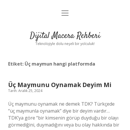
menüyü
Anasayfa
aç
Gizlilik Politikası
Dijital Macera Rehberi
Yasal Uyarı
Teknolojiyle dolu neşeli bir yolculuk!
Hakkımızda
Etiket:
Üç maymun hangi platformda
Üç Maymunu Oynamak Deyim Mi
Tarih: Aralık 25, 2024
Üç maymunu oynamak ne demek TDK? Türkçede
“üç maymunla oynamak” diye bir deyim vardır…
TDK’ya göre “bir kimsenin görüp duyduğu bir olayı
görmediğini, duymadığını veya bu olay hakkında bir