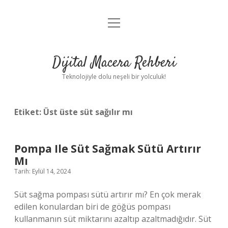
menüyü
Anasayfa
aç
Gizlilik Politikası
Dijital Macera Rehberi
Yasal Uyarı
Teknolojiyle dolu neşeli bir yolculuk!
Hakkımızda
Etiket:
Üst üste süt sağılır mı
Pompa Ile Süt Sağmak Sütü Artırır
Mı
Tarih: Eylül 14, 2024
Süt sağma pompası sütü artırır mı? En çok merak
edilen konulardan biri de göğüs pompası
kullanmanın süt miktarını azaltıp azaltmadığıdır. Süt