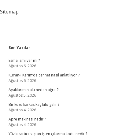
Beterdir
Ne
Sitemap
Demek
Sidebar
Son Yazılar
Esma ismi var mı ?
Ağustos 6, 2026
Kur’an-ı Kerim’de cennet nasıl anlatılıyor ?
Ağustos 6, 2026
Ayaklarımın altı neden ağrır ?
Ağustos 5, 2026
Bir kuzu karkas kaç kilo gelir ?
Ağustos 4, 2026
Apre makinesi nedir ?
Ağustos 4, 2026
Yüz kızartıcı suçtan işten çıkarma kodu nedir ?