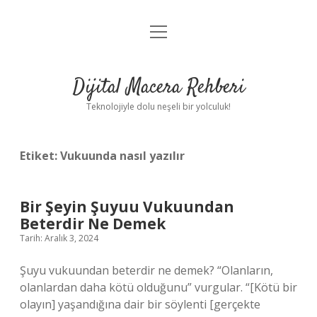
menüyü
Anasayfa
aç
Gizlilik Politikası
Dijital Macera Rehberi
Yasal Uyarı
Teknolojiyle dolu neşeli bir yolculuk!
Hakkımızda
Etiket:
Vukuunda nasıl yazılır
Bir Şeyin Şuyuu Vukuundan
Beterdir Ne Demek
Tarih: Aralık 3, 2024
Şuyu vukuundan beterdir ne demek? “Olanların,
olanlardan daha kötü olduğunu” vurgular. “[Kötü bir
olayın] yaşandığına dair bir söylenti [gerçekte