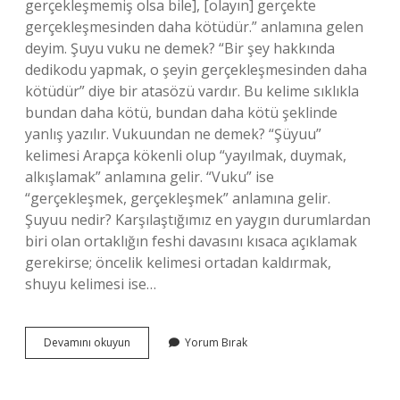
gerçekleşmemiş olsa bile], [olayın] gerçekte
gerçekleşmesinden daha kötüdür.” anlamına gelen
deyim. Şuyu vuku ne demek? “Bir şey hakkında
dedikodu yapmak, o şeyin gerçekleşmesinden daha
kötüdür” diye bir atasözü vardır. Bu kelime sıklıkla
bundan daha kötü, bundan daha kötü şeklinde
yanlış yazılır. Vukuundan ne demek? “Şüyuu”
kelimesi Arapça kökenli olup “yayılmak, duymak,
alkışlamak” anlamına gelir. “Vuku” ise
“gerçekleşmek, gerçekleşmek” anlamına gelir.
Şuyuu nedir? Karşılaştığımız en yaygın durumlardan
biri olan ortaklığın feshi davasını kısaca açıklamak
gerekirse; öncelik kelimesi ortadan kaldırmak,
shuyu kelimesi ise…
Bir
Devamını okuyun
Yorum Bırak
Şeyin
Şuyuu
Vukuundan