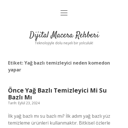
menüyü
Anasayfa
aç
Gizlilik Politikası
Dijital Macera Rehberi
Yasal Uyarı
Teknolojiyle dolu neşeli bir yolculuk!
Hakkımızda
Etiket:
Yağ bazlı temizleyici neden komedon
yapar
Önce Yağ Bazlı Temizleyici Mi Su
Bazlı Mı
Tarih: Eylül 23, 2024
İlk yağ bazlı mı su bazlı mı? İlk adım yağ bazlı yüz
temizleme ürünleri kullanmaktır. Bitkisel özlerle