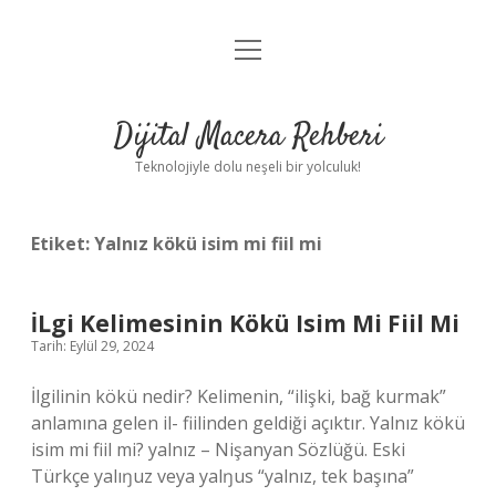
menüyü
Anasayfa
aç
Gizlilik Politikası
Dijital Macera Rehberi
Yasal Uyarı
Teknolojiyle dolu neşeli bir yolculuk!
Hakkımızda
Etiket:
Yalnız kökü isim mi fiil mi
İLgi Kelimesinin Kökü Isim Mi Fiil Mi
Tarih: Eylül 29, 2024
İlgilinin kökü nedir? Kelimenin, “ilişki, bağ kurmak”
anlamına gelen il- fiilinden geldiği açıktır. Yalnız kökü
isim mi fiil mi? yalnız – Nişanyan Sözlüğü. Eski
Türkçe yalıŋuz veya yalŋus “yalnız, tek başına”