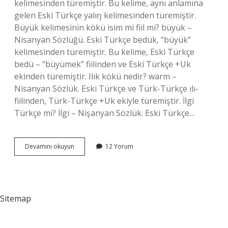
kelimesinden türemiştir. Bu kelime, aynı anlamına
gelen Eski Türkçe yalıŋ kelimesinden türemiştir.
Büyük kelimesinin kökü isim mi fiil mi? büyük –
Nisanyan Sözlüğü. Eski Türkçe bedük, “büyük”
kelimesinden türemiştir. Bu kelime, Eski Türkçe
bedü – “büyümek” fiilinden ve Eski Türkçe +Uk
ekinden türemiştir. Ilık kökü nedir? warm –
Nisanyan Sözlük. Eski Türkçe ve Türk-Türkçe ılı-
fiilinden, Türk-Türkçe +Uk ekiyle türemiştir. İlgi
Türkçe mi? İlgi – Nişanyan Sözlük. Eski Türkçe…
İLgi
Devamını okuyun
12 Yorum
Kelimesinin
Kökü
Isim
Mi
Fiil
Sitemap
Mi