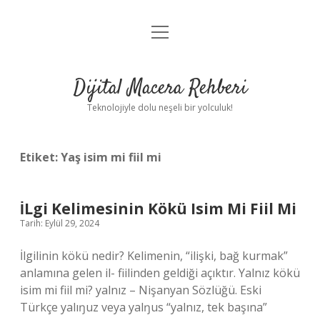
menüyü
Anasayfa
aç
Gizlilik Politikası
Dijital Macera Rehberi
Yasal Uyarı
Teknolojiyle dolu neşeli bir yolculuk!
Hakkımızda
Etiket:
Yaş isim mi fiil mi
İLgi Kelimesinin Kökü Isim Mi Fiil Mi
Tarih: Eylül 29, 2024
İlgilinin kökü nedir? Kelimenin, “ilişki, bağ kurmak”
anlamına gelen il- fiilinden geldiği açıktır. Yalnız kökü
isim mi fiil mi? yalnız – Nişanyan Sözlüğü. Eski
Türkçe yalıŋuz veya yalŋus “yalnız, tek başına”