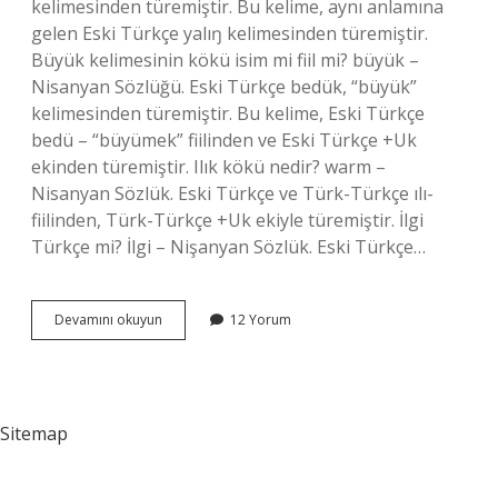
kelimesinden türemiştir. Bu kelime, aynı anlamına
gelen Eski Türkçe yalıŋ kelimesinden türemiştir.
Büyük kelimesinin kökü isim mi fiil mi? büyük –
Nisanyan Sözlüğü. Eski Türkçe bedük, “büyük”
kelimesinden türemiştir. Bu kelime, Eski Türkçe
bedü – “büyümek” fiilinden ve Eski Türkçe +Uk
ekinden türemiştir. Ilık kökü nedir? warm –
Nisanyan Sözlük. Eski Türkçe ve Türk-Türkçe ılı-
fiilinden, Türk-Türkçe +Uk ekiyle türemiştir. İlgi
Türkçe mi? İlgi – Nişanyan Sözlük. Eski Türkçe…
İLgi
Devamını okuyun
12 Yorum
Kelimesinin
Kökü
Isim
Mi
Fiil
Sitemap
Mi