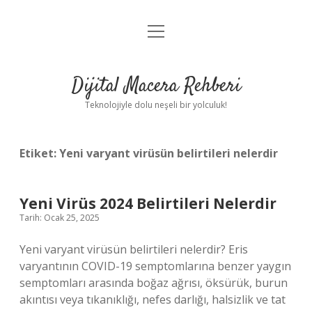
menüyü
Anasayfa
aç
Gizlilik Politikası
Dijital Macera Rehberi
Yasal Uyarı
Teknolojiyle dolu neşeli bir yolculuk!
Hakkımızda
Etiket:
Yeni varyant virüsün belirtileri nelerdir
Yeni Virüs 2024 Belirtileri Nelerdir
Tarih: Ocak 25, 2025
Yeni varyant virüsün belirtileri nelerdir? Eris
varyantının COVID-19 semptomlarına benzer yaygın
semptomları arasında boğaz ağrısı, öksürük, burun
akıntısı veya tıkanıklığı, nefes darlığı, halsizlik ve tat