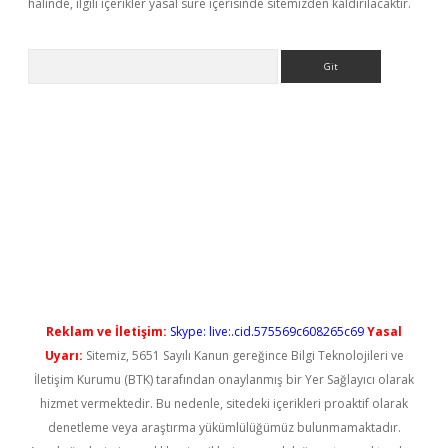
halinde, ilgili içerikler yasal süre içerisinde sitemizden kaldırılacaktır.
Arama
yeni giriş
Reklam ve İletişim:
Skype: live:.cid.575569c608265c69
Yasal
Uyarı:
Sitemiz, 5651 Sayılı Kanun gereğince Bilgi Teknolojileri ve
İletişim Kurumu (BTK) tarafından onaylanmış bir Yer Sağlayıcı olarak
hizmet vermektedir. Bu nedenle, sitedeki içerikleri proaktif olarak
denetleme veya araştırma yükümlülüğümüz bulunmamaktadır.