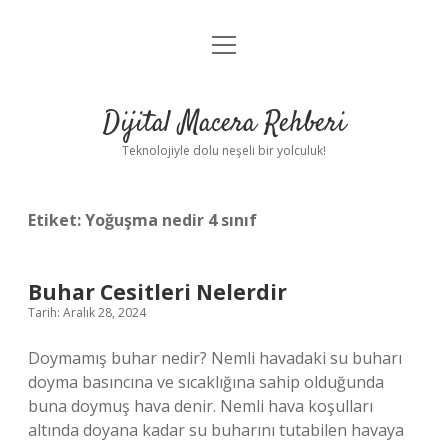
menüyü
Anasayfa
aç
Gizlilik Politikası
Dijital Macera Rehberi
Yasal Uyarı
Teknolojiyle dolu neşeli bir yolculuk!
Hakkımızda
Etiket:
Yoğuşma nedir 4 sınıf
Buhar Cesitleri Nelerdir
Tarih: Aralık 28, 2024
Doymamış buhar nedir? Nemli havadaki su buharı
doyma basıncına ve sıcaklığına sahip olduğunda
buna doymuş hava denir. Nemli hava koşulları
altında doyana kadar su buharını tutabilen havaya