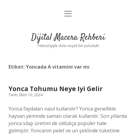
menüyü
Anasayfa
aç
Gizlilik Politikası
Dijital Macera Rehberi
Yasal Uyarı
Teknolojiyle dolu neşeli bir yolculuk!
Hakkımızda
Etiket:
Yoncada A vitamini var mı
Yonca Tohumu Neye Iyi Gelir
Tarih: Ekim 10, 2024
Yonca faydaları nasıl kullanılır? Yonca genellikle
hayvan yeminde saman olarak kullanılır. Son yıllarda
yonca silajı üretimi de oldukça popüler hale
gelmiştir. Yoncanın pelet ve un şeklinde tüketime