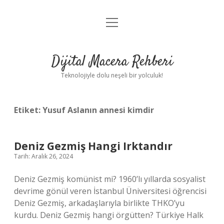
menüyü
Anasayfa
aç
Gizlilik Politikası
Dijital Macera Rehberi
Yasal Uyarı
Teknolojiyle dolu neşeli bir yolculuk!
Hakkımızda
Etiket:
Yusuf Aslanın annesi kimdir
Deniz Gezmiş Hangi Irktandır
Tarih: Aralık 26, 2024
Deniz Gezmiş komünist mi? 1960’lı yıllarda sosyalist
devrime gönül veren İstanbul Üniversitesi öğrencisi
Deniz Gezmiş, arkadaşlarıyla birlikte THKO’yu
kurdu. Deniz Gezmiş hangi örgütten? Türkiye Halk