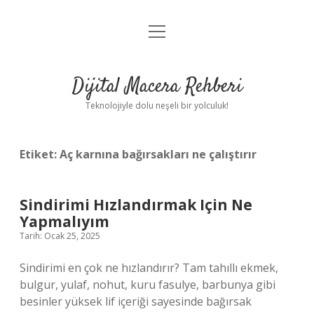
menüyü
Anasayfa
aç
Gizlilik Politikası
Dijital Macera Rehberi
Yasal Uyarı
Teknolojiyle dolu neşeli bir yolculuk!
Hakkımızda
Etiket:
Aç karnına bağırsakları ne çalıştırır
Sindirimi Hızlandırmak Için Ne
Yapmalıyım
Tarih: Ocak 25, 2025
Sindirimi en çok ne hızlandırır? Tam tahıllı ekmek,
bulgur, yulaf, nohut, kuru fasulye, barbunya gibi
besinler yüksek lif içeriği sayesinde bağırsak