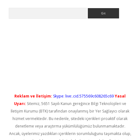
Arama
ndoperabet yeni giriş
Reklam ve İletişim:
Skype: live:.cid.575569c608265c69
Yasal
Uyarı:
Sitemiz, 5651 Sayılı Kanun gereğince Bilgi Teknolojileri ve
İletişim Kurumu (BTK) tarafından onaylanmış bir Yer Sağlayıcı olarak
hizmet vermektedir. Bu nedenle, sitedeki içerikleri proaktif olarak
denetleme veya araştırma yükümlülüğümüz bulunmamaktadır.
Ancak, üyelerimiz yazdıkları içeriklerin sorumluluğunu taşımakta olup,