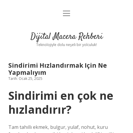
menüyü
Anasayfa
aç
Gizlilik Politikası
Dijital Macera Rehberi
Yasal Uyarı
Teknolojiyle dolu neşeli bir yolculuk!
Hakkımızda
Sindirimi Hızlandırmak Için Ne
Yapmalıyım
Tarih: Ocak 25, 2025
Sindirimi en çok ne
hızlandırır?
Tam tahıllı ekmek, bulgur, yulaf, nohut, kuru