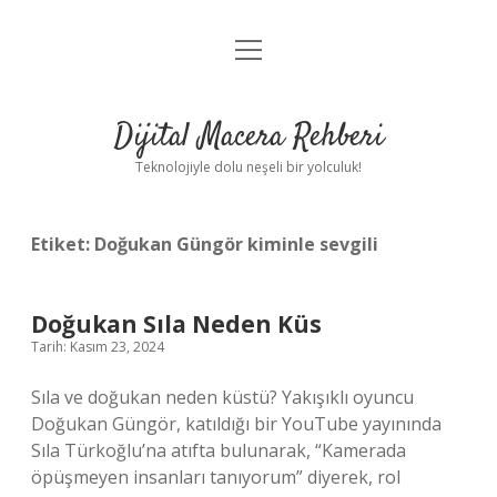
menüyü
Anasayfa
aç
Gizlilik Politikası
Dijital Macera Rehberi
Yasal Uyarı
Teknolojiyle dolu neşeli bir yolculuk!
Hakkımızda
Etiket:
Doğukan Güngör kiminle sevgili
Doğukan Sıla Neden Küs
Tarih: Kasım 23, 2024
Sıla ve doğukan neden küstü? Yakışıklı oyuncu
Doğukan Güngör, katıldığı bir YouTube yayınında
Sıla Türkoğlu’na atıfta bulunarak, “Kamerada
öpüşmeyen insanları tanıyorum” diyerek, rol